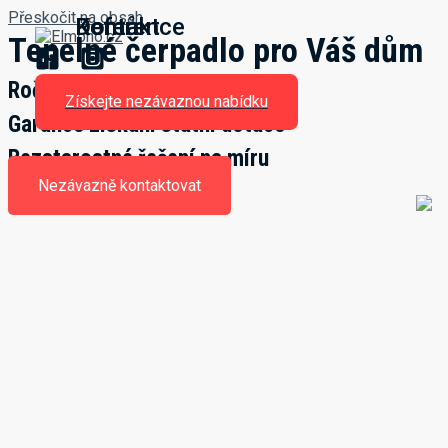
Přeskočit na obsah
Domů
Kontakt
Reference
Tepelné čerpadlo pro Váš dům
Roční úspora až 60 tisíc.
Získejte nezávaznou nabídku
Garance získání státní dotace
Bezstarostné řešení na míru
Nezávazně kontaktovat