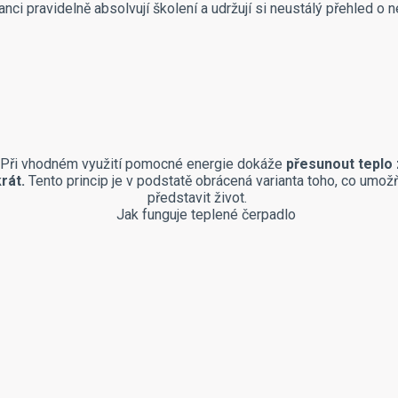
ci pravidelně absolvují školení a udržují si neustálý přehled o n
a. Při vhodném využití pomocné energie dokáže
přesunout teplo 
rát.
Tento princip je v podstatě obrácená varianta toho, co umož
představit život.