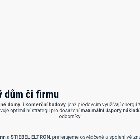
ý dům či firmu
nné domy
i
komerční budovy
, jenž především využívají energii
uje optimální strategii pro dosažení
maximální úspory nákladů
odborníky.
nn
a
STIEBEL ELTRON
, preferujeme osvědčené a spolehlivé z