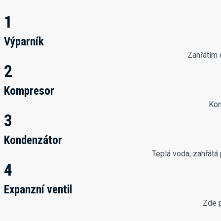
1
Výparník
Zahřátím 
2
Kompresor
Kom
3
Kondenzátor
Teplá voda, zahřátá
4
Expanzní ventil
Zde p