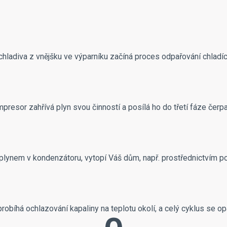
chladiva z vnějšku ve výparníku začíná proces odpařování chladící
presor zahřívá plyn svou činností a posílá ho do třetí fáze čerpa
 plynem v kondenzátoru, vytopí Váš dům, např. prostřednictvím p
robíhá ochlazování kapaliny na teplotu okolí, a celý cyklus se op