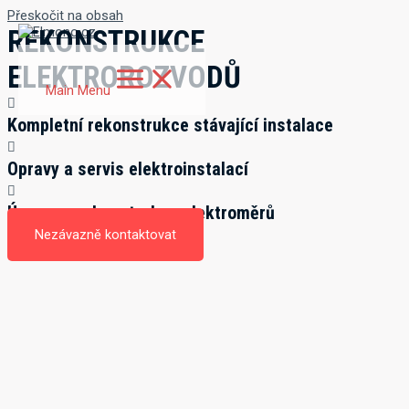
Přeskočit na obsah
REKONSTRUKCE
ELEKTROROZVODŮ
Main Menu
Kompletní rekonstrukce stávající instalace
Opravy a servis elektroinstalací
Úpravy a rekonstrukce elektroměrů
Nezávazně kontaktovat