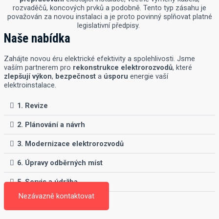
rozvaděčů, koncových prvků a podobně. Tento typ zásahu je
považován za novou instalaci a je proto povinný splňovat platné
legislativní předpisy.
Naše nabídka
Zahájte novou éru elektrické efektivity a spolehlivosti. Jsme
vaším partnerem pro
rekonstrukce
elektrorozvodů
, které
zlepšují
výkon
,
bezpečnost
a
úsporu
energie vaší
elektroinstalace.
1. Revize
2. Plánování a návrh
3. Modernizace elektrorozvodů
6. Úpravy odběrných míst
5. Servis a údržba
Nezávazně kontaktovat