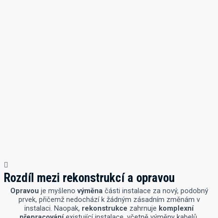
Rozdíl mezi rekonstrukcí a opravou
Opravou
je myšleno
výměna
části instalace za nový, podobný
prvek, přičemž nedochází k žádným zásadním změnám v
instalaci. Naopak,
rekonstrukce
zahrnuje
komplexní
přepracování
existující instalace, včetně výměny kabelů,